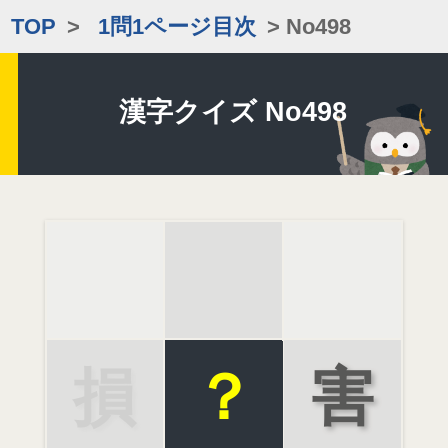
TOP
>
1問1ページ目次
> No498
漢字クイズ No498
損
？
害
傷