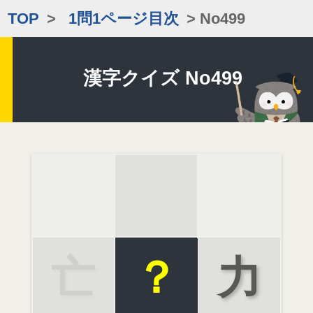
TOP
>
1問1ページ目次
> No499
漢字クイズ No499
亡
？
力
霊