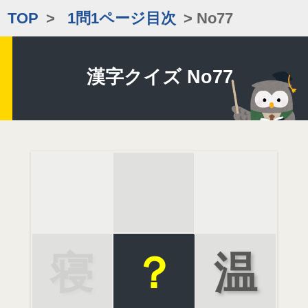
TOP
>
1問1ページ目次
> No77
漢字クイズ No77
寝
？
温
室