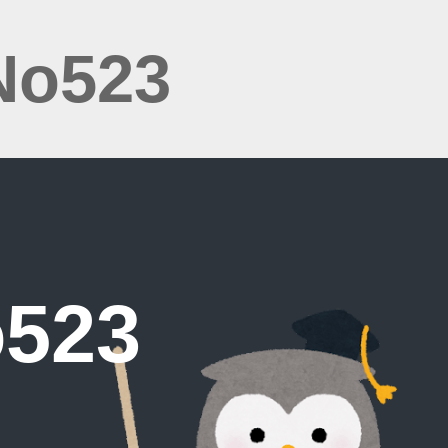
No523
523