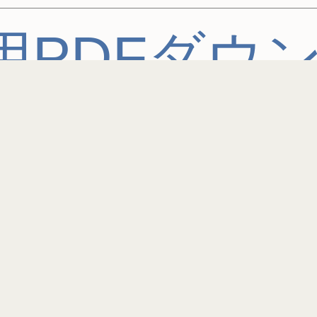
用PDFダウ
クイズ1問