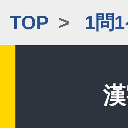
TOP
>
1問
漢