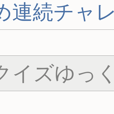
め連続チャ
クイズゆっく