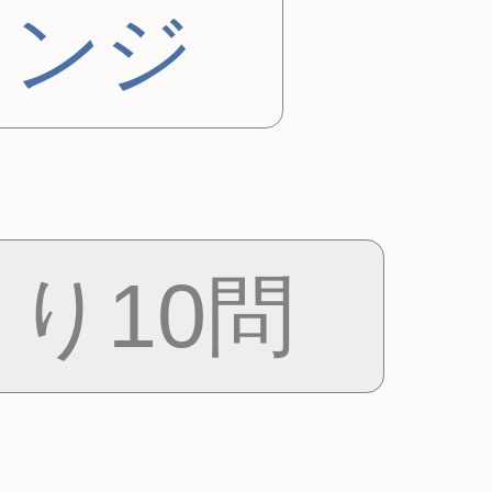
レンジ
り10問