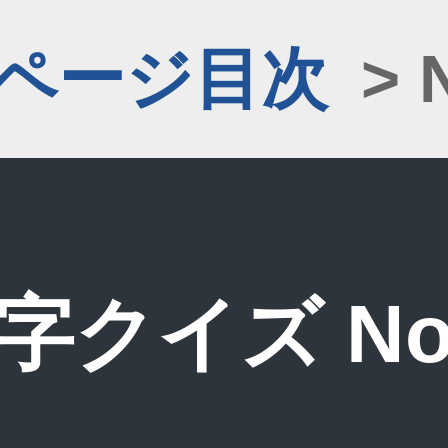
1ページ目次
> 
字クイズ No