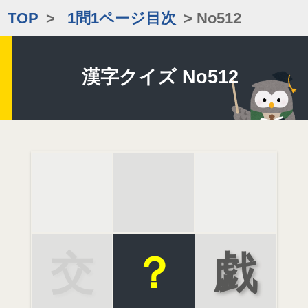
TOP
>
1問1ページ目次
> No512
漢字クイズ No512
交
？
戯
遊