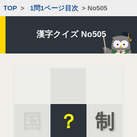
TOP
>
1問1ページ目次
> No505
漢字クイズ No505
国
？
制
税