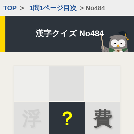
TOP
>
1問1ページ目次
> No484
漢字クイズ No484
浮
？
費
浪