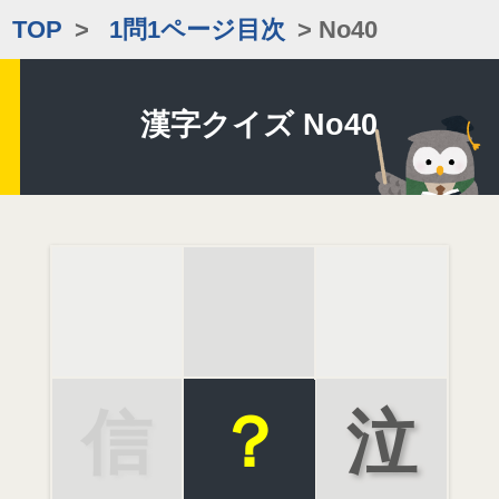
TOP
>
1問1ページ目次
> No40
漢字クイズ No40
信
？
泣
号