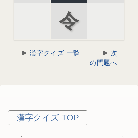
令
漢字クイズ 一覧
｜
次
の問題へ
漢字クイズ TOP