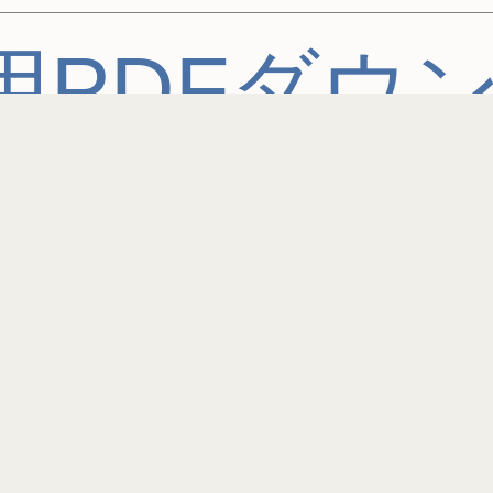
用PDFダウ
クイズ1問