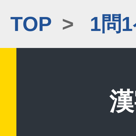
TOP
>
1問
漢