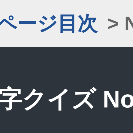
1ページ目次
> 
字クイズ No