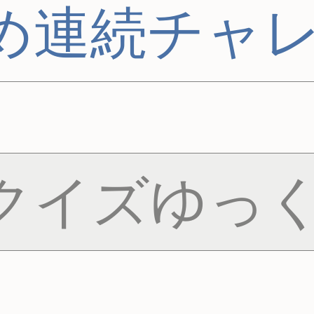
め連続チャ
クイズゆっく