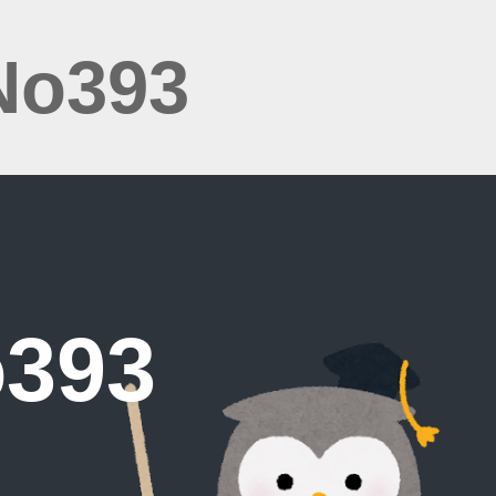
No393
393