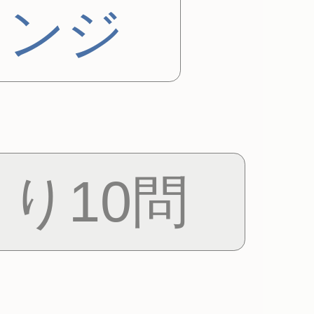
レンジ
り10問