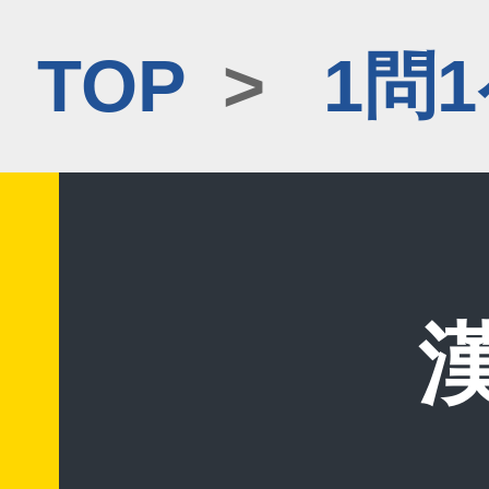
TOP
>
1問
漢