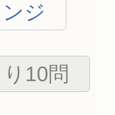
レンジ
り10問