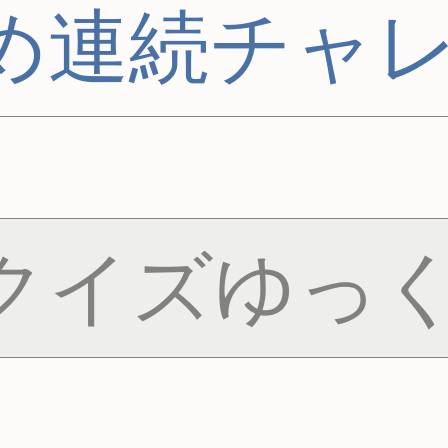
め連続チャ
クイズゆっく