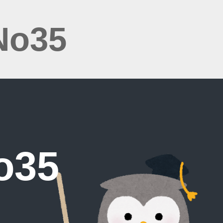
No35
35