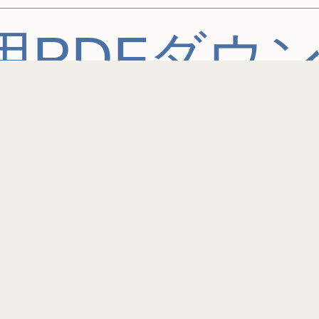
用PDFダウ
クイズ1問