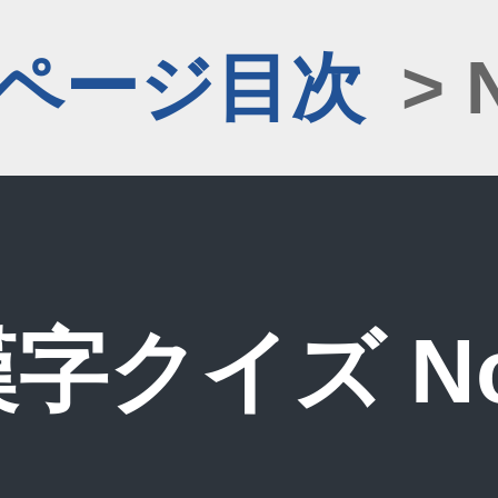
1ページ目次
> 
字クイズ No