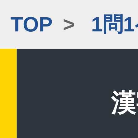
TOP
>
1問
漢