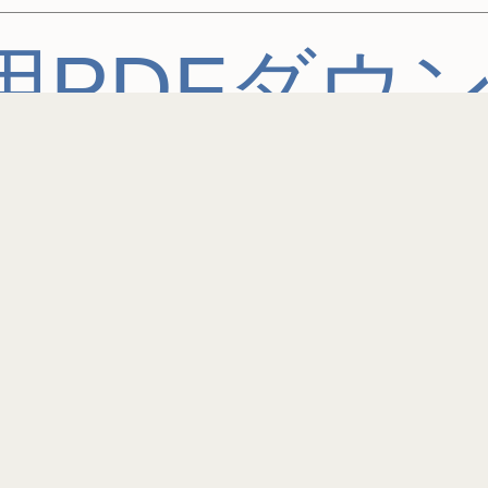
用PDFダウ
クイズ1問