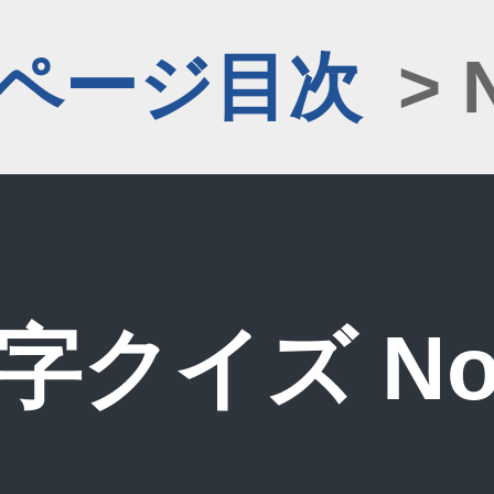
1ページ目次
> 
字クイズ No