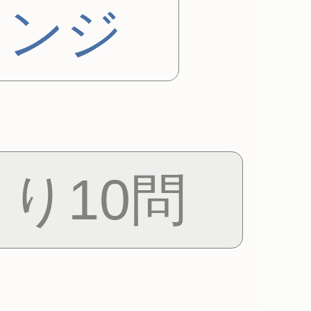
レンジ
り10問