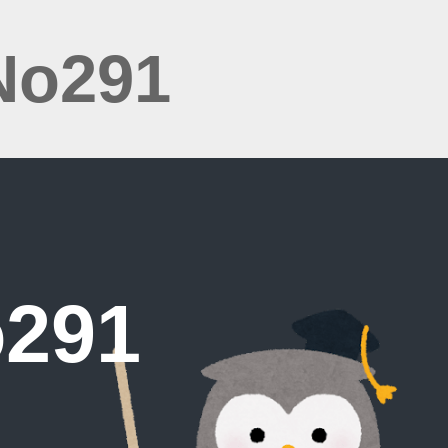
No291
291