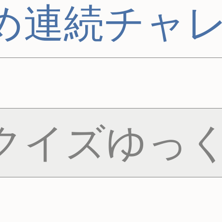
め連続チャ
クイズゆっく