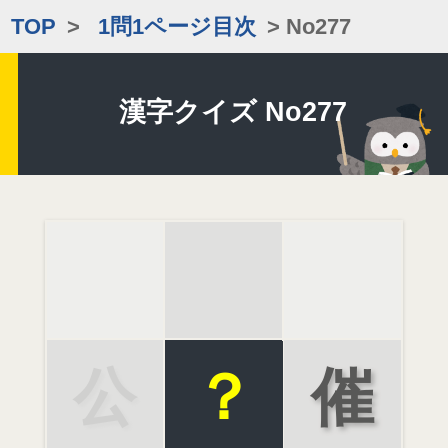
TOP
>
1問1ページ目次
> No277
漢字クイズ No277
公
？
催
開