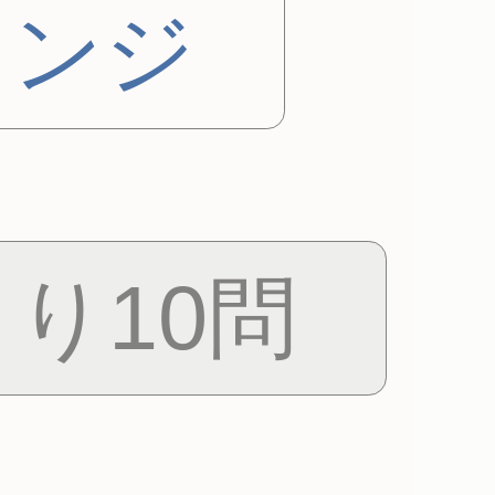
レンジ
り10問