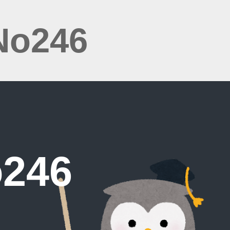
No246
246