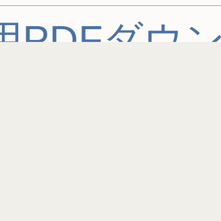
用PDFダウ
クイズ1問