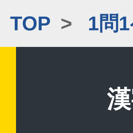
TOP
>
1問
漢