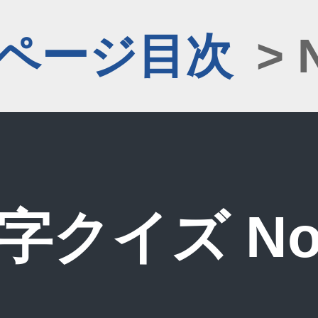
1ページ目次
> 
字クイズ No