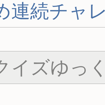
め連続チャ
クイズゆっく