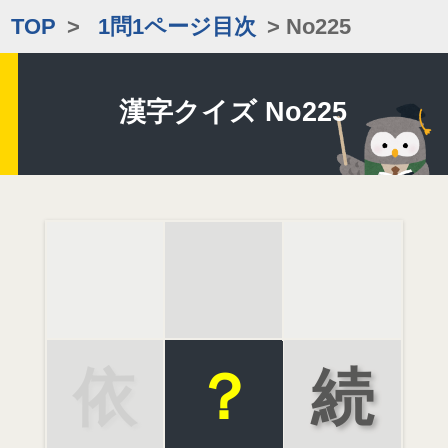
TOP
>
1問1ページ目次
> No225
漢字クイズ No225
依
？
続
存