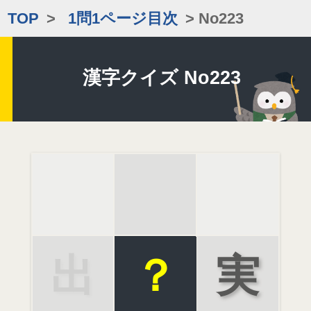
TOP
>
1問1ページ目次
> No223
漢字クイズ No223
出
？
実
現