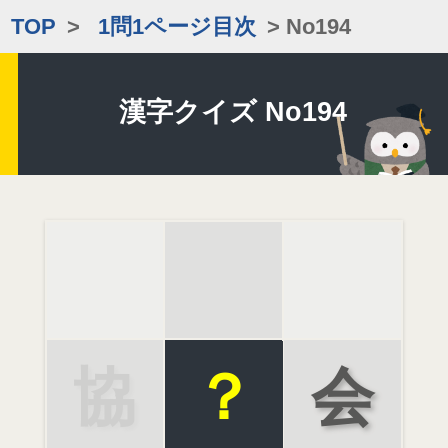
TOP
>
1問1ページ目次
> No194
漢字クイズ No194
協
？
会
議