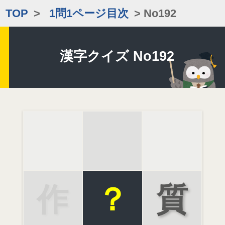
TOP
>
1問1ページ目次
> No192
漢字クイズ No192
作
？
質
品