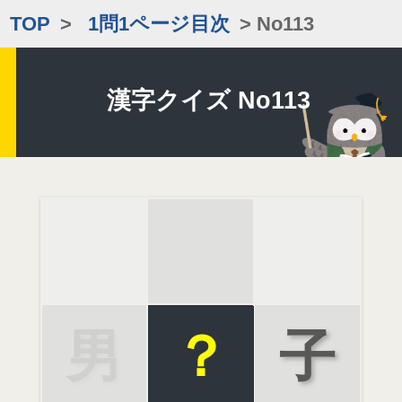
TOP
>
1問1ページ目次
> No113
漢字クイズ No113
男
？
子
女