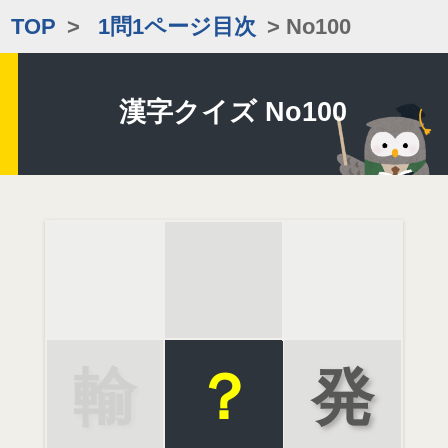
TOP
>
1問1ページ目次
> No100
漢字クイズ No100
輸
？
発
出